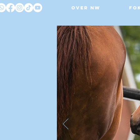
Over NW
Fo