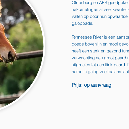
Oldenburg en AES goedgekeur
nakomelingen al veel kwalitei
vallen op door hun opwaartse
galoppade
.
Tennessee River is een aansp
goede bovenlijn en m
ooi gevo
heeft een sterk en gezond fun
verwachting een groot paard m
uitgroeien tot een flink paard.
name in galop veel balans laa
Prijs:
op aanvraag