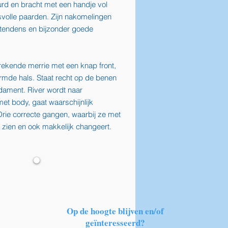
d en bracht met een handje vol
tsvolle paarden. Zijn nakomelingen
 tendens en bijzonder goede
rekende merrie met een knap front,
rmde hals. Staat recht op de benen
dament. River wordt naar
et body, gaat waarschijnlijk
 Drie correcte gangen, waarbij ze met
t zien en ook makkelijk changeert.
Op de hoogte blijven en/of
geïnteresseerd?