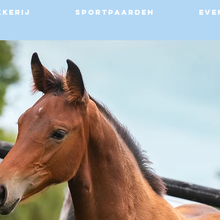
kkerij
Sportpaarden
Eve