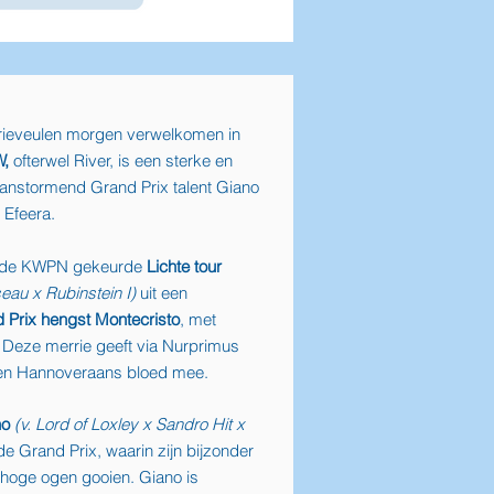
ieveulen morgen verwelkomen in
W,
ofterwel River, is een sterke en
anstormend Grand Prix talent Giano
 Efeera.
an de KWPN gekeurde
Lichte tour
eau x Rubinstein I)
uit een
 Prix hengst Montecristo
, met
. Deze merrie geeft via Nurprimus
 en Hannoveraans bloed mee.
no
(v. Lord of Loxley x Sandro Hit x
n de Grand Prix, waarin zijn bijzonder
 hoge ogen gooien. Giano is