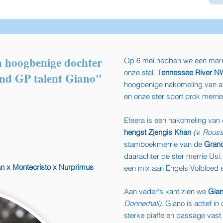
n hoogbenige dochter
Op 6 mei hebben we een merr
onze stal. T
ennessee River N
nd GP talent Giano"
hoogbenige nakomeling van a
en onze ster sport prok merrie
Efeera is een nakomeling v
hengst
Zjengis Khan
(v. Rouss
stamboekmerrie van de
Grand
daarachter de ster merrie Usi
an x Montecristo x Nurprimus
een mix aan Engels Volbloed
Aan vader's kant zien we
Gia
Donnerhall
)
. Giano is actief i
sterke piaffe en passage vast