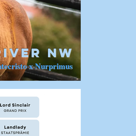
river nw
tecristo x Nurprimus