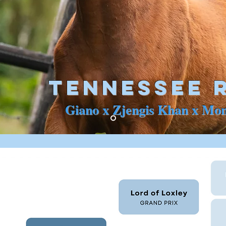
Tennessee 
Giano x Zjengis Khan x Mon