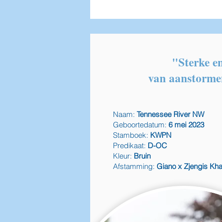
"Sterke e
van aanstorme
Naam:
Tennessee River NW
Geboortedatum:
6 mei 2023
Stamboek:
KWPN
Predikaat:
D-OC
Kleur:
Bruin
Afstamming:
Giano x Zjengis Kh