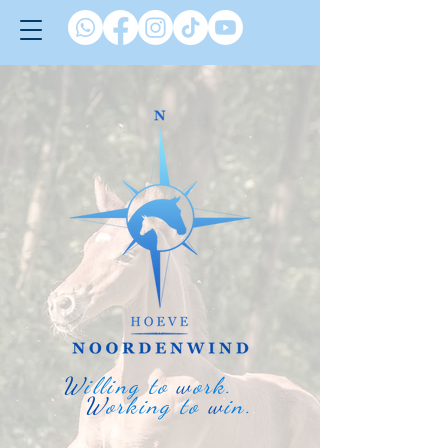
W
illing to
w
ork.
W
orking to
w
in.